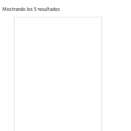
Ordenado
Mostrando los 5 resultados
por
los
últimos