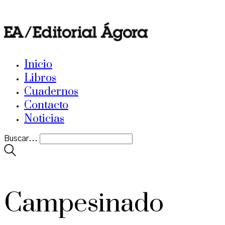
Inicio
Libros
Cuadernos
Contacto
Noticias
Buscar...
Campesinado