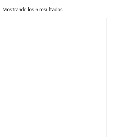
Ordenado
Mostrando los 6 resultados
por
los
últimos