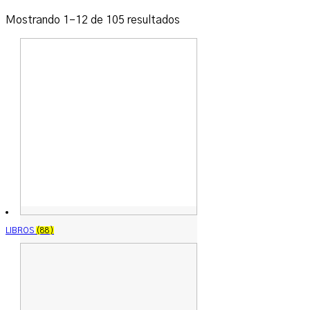
Ordenado
Mostrando 1–12 de 105 resultados
por
los
últimos
LIBROS
(88)